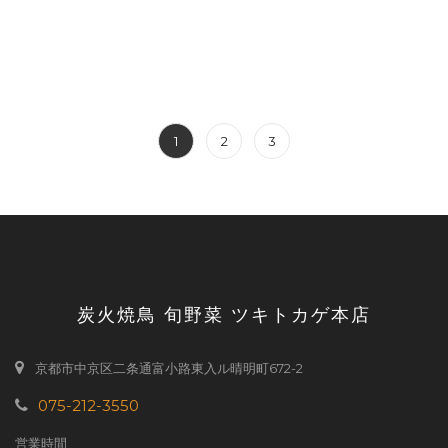
1
2
3
炭火焼鳥 旬野菜 ツキトカゲ本店
京都市中京区二条通富小路東入ル晴明町672-2
075-212-3550
営業時間